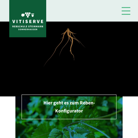
VINES FOR GROWTH
Reben fördern Wachstum.
Hier geht es zum Reben-
Konfigurator